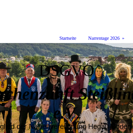
Startseite
Narrentage 2026
DSGVO
rchenzunft Steißli
e.V
.
tglied der Narrenvereinigung Hegau-Boden