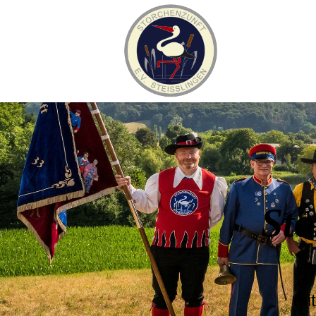
Sto
mi