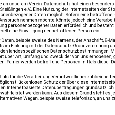
sse an unserem Verein. Datenschutz hat einen besonders 
eißlingen e.V.. Eine Nutzung der Internetseiten der Stor
sonenbezogener Daten möglich. Sofern eine betroffene
in Anspruch nehmen möchte, könnte jedoch eine Verarbe
itung personenbezogener Daten erforderlich und besteht 
rell eine Einwilligung der betroffenen Person ein.
 Daten, beispielsweise des Namens, der Anschrift, E-
tets im Einklang mit der Datenschutz-Grundverordnung un
tenden landesspezifischen Datenschutzbestimmungen. Mi
eit über Art, Umfang und Zweck der von uns erhobenen, 
n. Ferner werden betroffene Personen mittels dieser D
at als für die Verarbeitung Verantwortlicher zahlreiche 
ichst lückenlosen Schutz der über diese Internetsei
en Internetbasierte Datenübertragungen grundsätzlich 
ewährleistet werden kann. Aus diesem Grund steht es jed
ernativen Wegen, beispielsweise telefonisch, an uns zu