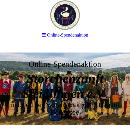
Online-Spendenaktion
Online-Spendenaktion
Storchenzunft
Steißlingen e.V
.
mitglied der Narrenvereinigung Hegau-
Bodensee