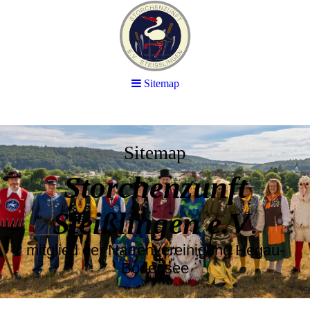
Sitemap
Sitemap
Storchenzunft
Steißlingen e.V
.
mitglied der Narrenvereinigung Hegau-
Bodensee